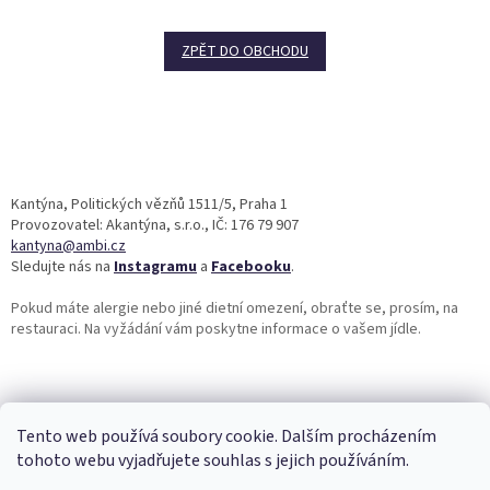
ZPĚT DO OBCHODU
Z
á
p
a
Kantýna, Politických vězňů 1511/5, Praha 1
t
Provozovatel: Akantýna, s.r.o., IČ: 176 79 907
í
kantyna@ambi.cz
Sledujte nás na
Instagramu
a
Facebooku
.
Pokud máte alergie nebo jiné dietní omezení, obraťte se, prosím, na
restauraci. Na vyžádání vám poskytne informace o vašem jídle.
Tento web používá soubory cookie. Dalším procházením
tohoto webu vyjadřujete souhlas s jejich používáním.