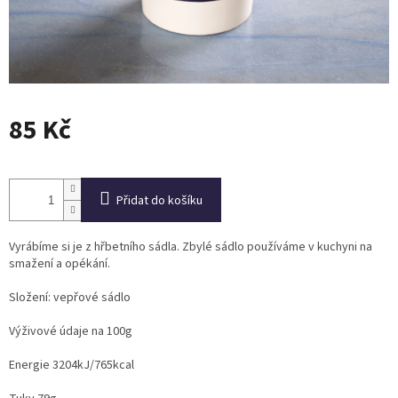
85 Kč
Měrná
cena:
Přidat do košíku
Vyrábíme si je z hřbetního sádla. Zbylé sádlo používáme v kuchyni na
smažení a opékání.
Složení: vepřové sádlo
Výživové údaje na 100g
Energie 3204kJ/765kcal