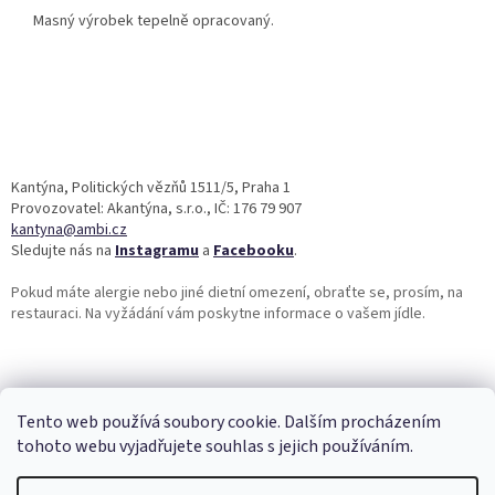
Masný výrobek tepelně opracovaný.
Z
á
p
a
Kantýna, Politických vězňů 1511/5, Praha 1
t
Provozovatel: Akantýna, s.r.o., IČ: 176 79 907
í
kantyna@ambi.cz
Sledujte nás na
Instagramu
a
Facebooku
.
Pokud máte alergie nebo jiné dietní omezení, obraťte se, prosím, na
restauraci. Na vyžádání vám poskytne informace o vašem jídle.
Tento web používá soubory cookie. Dalším procházením
tohoto webu vyjadřujete souhlas s jejich používáním.