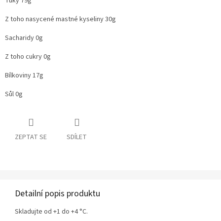
Tuky 79g
Z toho nasycené mastné kyseliny 30g
Sacharidy 0g
Z toho cukry 0g
Bílkoviny 17g
Sůl 0g
ZEPTAT SE
SDÍLET
Detailní popis produktu
Skladujte od +1 do +4 °C.