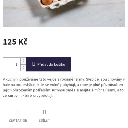
125 Kč
Měrná
cena:
Přidat do košíku
V kuchyni používáme tato vejce z rodinné farmy. Slepice jsou chovány v
hale na podestýlce, kde se volně pohybují, a chov je plně přizpůsoben
jejich přirozeným potřebám. Krmnou směs si majitelé míchají sami, a to
ze surovin, které si vypěstují.
ZEPTAT SE
SDÍLET