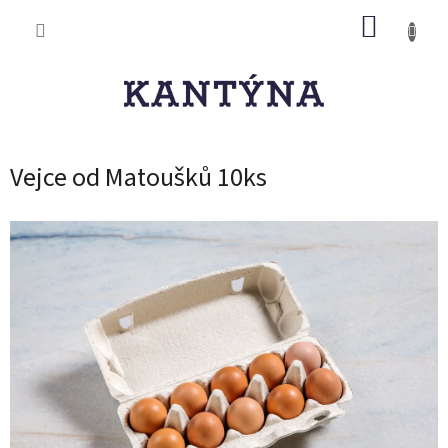
Přejít
NÁKUP
na
obsah
KOŠÍK
Vejce od Matoušků 10ks