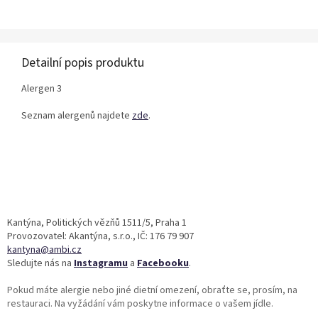
Detailní popis produktu
Alergen 3
Seznam alergenů najdete
zde
.
Z
á
p
a
Kantýna, Politických vězňů 1511/5, Praha 1
t
Provozovatel: Akantýna, s.r.o., IČ: 176 79 907
í
kantyna@ambi.cz
Sledujte nás na
Instagramu
a
Facebooku
.
Pokud máte alergie nebo jiné dietní omezení, obraťte se, prosím, na
restauraci. Na vyžádání vám poskytne informace o vašem jídle.